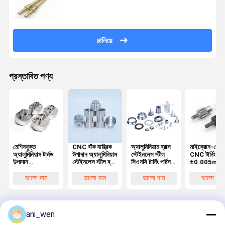
চালিয়ে
প্রস্তাবিত পণ্য
মেশিনযুক্ত
CNC বাঁক যান্ত্রিক
অ্যালুমিনিয়াম ব্রাস
মাইক্রোন-গ্রেড
অ্যালুমিনিয়াম টার্নড
উপাদান অ্যালুমিনিয়াম
স্টেইনলেস স্টীল
CNC টার্নিং পার্
উপাদান
স্টেইনলেস স্টীল ব্রাস
সিএনসি টার্নিং পার্টস
±0.005mm
অ্যানোডাইজড
কপার টাইটানিয়াম
যথার্থ উপাদান পলিশিং
সহনশীলতা শিল্প
ফিনিস অটোমোটিভ
যথার্থ মেশিনিং
অ্যানোডাইজিং
যন্ত্রপাতি উপাদান
ভালো দাম
ভালো দাম
ভালো দাম
ভালো দাম
অ্যাপ্লিকেশন
ট্রিটমেন্ট
কাস্টম পরিষেবা
সিএনসি টার্ন অংশ
ani_wen