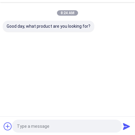
বাড়ি
আমাদের
আমাদের সাথে যোগাযোগ
Desktop
Site
সম্পর্কে
করুন
8:24 AM
সাইট ম্যাপ
Privacy Policy
গুণ
CNC বাঁক অংশ
চীন কারখানা.Copyright © 2026 Shenzhen Antac
Good day, what product are you looking for?
Technology Limited. All Rights Reserved.
বাড়ি
পণ্য
আমাদের সম্বন্ধে
কারখানা পরিদর্শন