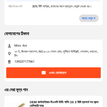
পরিশোধের শর্ত
30% টিটি অগ্রিম, চালানের আগে ব্যালেন্স পেমেন্ট দেওয়া হয়।
আরো দেখুন
যোগাযোগের ঠিকানা
Miss. Ani
২৩ ই, জিনরুন ম্যানশন, NO.৬০১৯ শেনান রোড, ফুটিয়ান ডিস্ট্রিক্ট, শেনজেন, গুয়াংডং,
চীন
139237177061
এখন যোগাযোগ
এর সেরা মূল্য পান
OEM কাস্টমাইজড সিএনসি টার্নিং পার্টস 20.3 মিমি ব্যাসার্ধ সহ দ্রুত
ডেলিভারি সময়