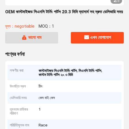
2
/
3
OEM কাস্টমাইজড সিএনসি টার্নিং পার্টস 20.3 মিমি ব্যাসার্ধ সহ দ্রুত ডেলিভারি সময়
মূল্য：negotiable
MOQ：1
ভালো দাম
এখন যোগাযোগ
পণ্যের বর্ণনা
লক্ষণীয় করা
,
,
কাস্টমাইজড সিএনসি টার্নিং পার্টস
সিএনসি টার্নিং পার্টস
কাস্টম টার্নিং পার্টস ২০.৩ মিমি
উৎপত্তি স্থল
চীন
ডেলিভারি সময়
কেস বাই কেস
ন্যূনতম চাহিদার
1
পরিমাণ
পরিচিতিমুলক নাম
Race