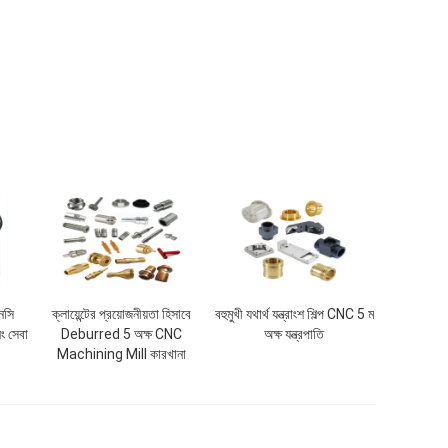
নসি
ক্লায়েন্টের প্রয়োজনীয়তা হিসাবে
বহুমুখী যথার্থ যন্ত্রাংশ শিল্প CNC 5 ম
িং সেবা
Deburred 5 অক্ষ CNC
অক্ষ যন্ত্রপাতি
Machining Mill কারখানা