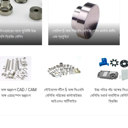
়্যারের সাথে সুনির্দিষ্ট উচ্চ
পোলিশ 5 অক্ষ সিএনসি মেশিনিং পার্টস কাস্টম কাটিং
নসি ফ্রিজিং মেশিন
এজ প্রযুক্তি
5 অক্ষ যন্ত্রাংশ CAD / CAM
স্টেইনলেস স্টীল 5 অক্ষ সিএনসি
উচ্চ গতির পাঁচ অক্ষের সিএ
 অক্ষ এয়ারস্পেস যন্ত্রাংশ
মেশিনিং পরিষেবা কাস্টমাইজড
মেশিনিং যথার্থ প্লাস্টিক মেশিন
আইএসও সার্টিফাইড
ফ্রিজিং