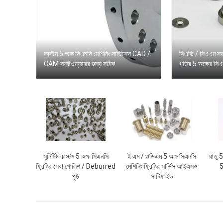
কাস্টম 5 অক্ষ সিএনসি মেশিনিং সার্ভিসেস CAD /
সিএডি / সিএএম সফটওয
CAM সফটওয়্যারের জন্য সঠিক
গতির 5 অক্ষের সিএ
সুনির্দিষ্ট কাস্টম 5 অক্ষ সিএনসি
ই এম / ওডিএম 5 অক্ষ সিএনসি
ধাতু 
ফ্রিজিং সেবা পোলিশ / Deburred
মেশিনিং ফ্রিজিং সার্ভিস আইএসও
5
পৃষ্ঠ
সার্টিফাইড