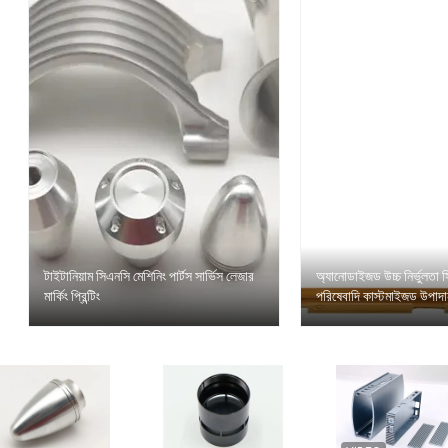
টাইটানিয়াম সিএনসি মেশিনিং পার্টস সার্ভিস লেজার
অ্যানোডাইজড উচ্চ নির্ভুলতা 
মার্কিং প্রিন্টিং
পরিষেবাদি কাস্টমাইজড উপাদা