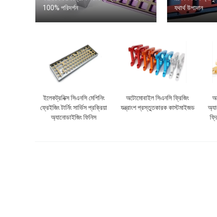
100% পরিদর্শন
যথার্থ উপাদান
ইলেকট্রনিক্স সিএনসি মেশিনিং
অটোমোবাইল সিএনসি ফ্রিজিং
অ
ফ্রেইজিং টার্নিং সার্ভিস প্রক্রিয়া
যন্ত্রাংশ প্রস্তুতকারক কাস্টমাইজড
অ্যা
অ্যানোডাইজিং ফিনিস
ফ্র