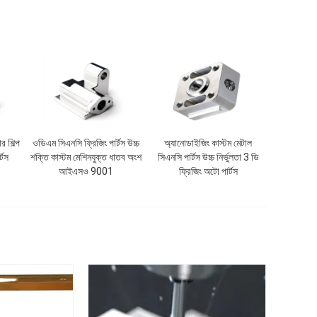
র শিল্প
ওডিএম সিএনসি ফ্রিজিং পার্টস উচ্চ
অ্যানোডাইজিং কাস্টম মেটাল
্টস
শক্তি কাস্টম মেশিনযুক্ত ধাতব অংশ
সিএনসি পার্টস উচ্চ নির্ভুলতা 3 ডি
আইএসও 9001
ফ্রিজিং অটো পার্টস