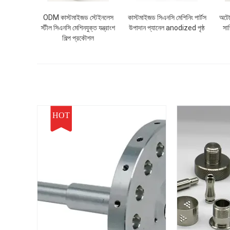
ODM কাস্টমাইজড স্টেইনলেস
কাস্টমাইজড সিএনসি মেশিনিং পার্টস
অটোম
স্টীল সিএনসি মেশিনযুক্ত যন্ত্রাংশ
উপাদান প্যানেল anodized পৃষ্ঠ
সার
শিল্প প্রকৌশল
HOT