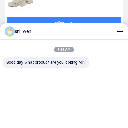
চালিয়ে
ani_wen
প্রস্তাবিত পণ্য
3:48 AM
Good day, what product are you looking for?
উচ্চ তাপমাত্রার
সারফেস রুক্ষতা
চরম পরিস্থিতিতে
শিল্প সিরামিক তাপ
ইলেকট্রনিক্সের জন্য
RA0.3-08 Um
সর্বোত্তম
সিঙ্ক উচ্চ তাপমা
সিরামিক হিট সিঙ্ক -
সিরামিক হিট সিঙ্ক:
পারফরম্যান্সের জন্য
অ্যাপ্লিকেশন জ
বিভিন্ন আকার
তাপ ব্যবস্থাপনার
টেকসই সিআইসি
সর্বোত্তম শীতল
চূড়ান্ত সমাধান
সিরামিক হিট সিঙ্ক
কর্মক্ষমতা
ভালো দাম
ভালো দাম
ভালো দাম
ভালো দাম