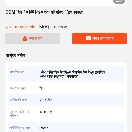
2
/
2
ODM সিরামিক হিট সিঙ্ক তাপ পরিবাহিতা শিল্পে ব্যবহৃত
মূল্য：negotiable
MOQ：কম moq
ভালো দাম
এখন যোগাযোগ
পণ্যের বর্ণনা
লক্ষণীয় করা
,
,
ওডিএম সিরামিক হিট সিঙ্ক
সিরামিক হিট সিঙ্ক ইন্ডাস্ট্রি
ওডিএম হিট সিঙ্ক তাপ পরিবাহিতা
উৎপত্তি স্থল
চীন
ডেলিভারি সময়
7-15 দিন
ন্যূনতম চাহিদার
কম moq
পরিমাণ
পরিচিতিমুলক নাম
Race