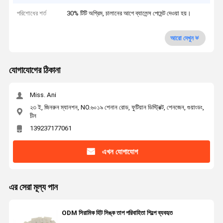
পরিশোধের শর্ত
30% টিটি অগ্রিম, চালানের আগে ব্যালেন্স পেমেন্ট দেওয়া হয়।
আরো দেখুন
যোগাযোগের ঠিকানা
Miss. Ani
২৩ ই, জিনরুন ম্যানশন, NO.৬০১৯ শেনান রোড, ফুটিয়ান ডিস্ট্রিক্ট, শেনজেন, গুয়াংডং,
চীন
139237177061
এখন যোগাযোগ
এর সেরা মূল্য পান
ODM সিরামিক হিট সিঙ্ক তাপ পরিবাহিতা শিল্পে ব্যবহৃত